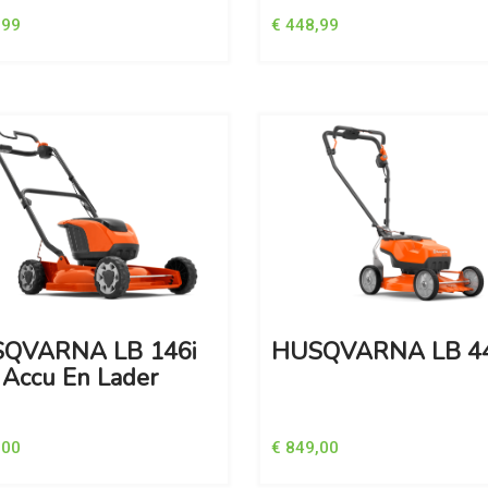
,99
€ 448,99
QVARNA LB 146i
HUSQVARNA LB 44
 Accu En Lader
,00
€ 849,00