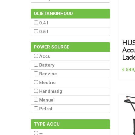
OLIETANKINHOUD
0.4 l
0.5 l
HUS
POWER SOURCE
Acc
Lad
Accu
Battery
€ 549
Benzine
Electric
Handmatig
Manual
Petrol
TYPE ACCU
--