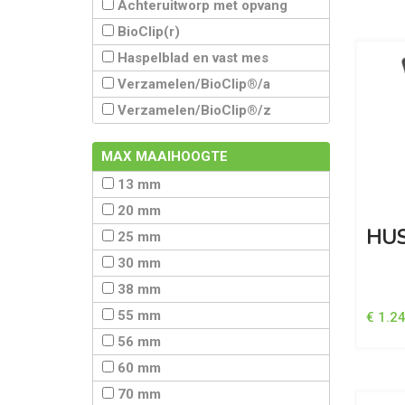
Achteruitworp met opvang
BioClip(r)
Haspelblad en vast mes
Verzamelen/BioClip®/a
Verzamelen/BioClip®/z
MAX MAAIHOOGTE
13 mm
20 mm
HUS
25 mm
30 mm
38 mm
55 mm
€ 1.2
56 mm
60 mm
70 mm