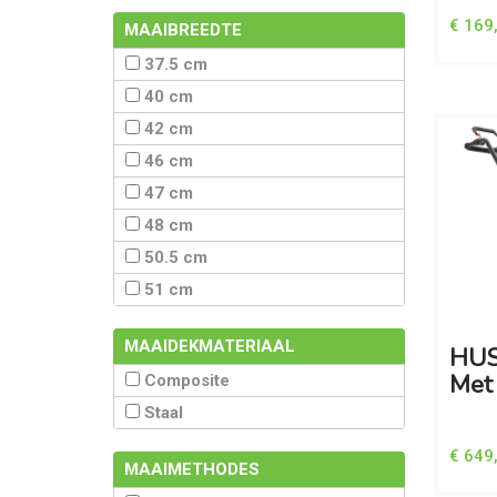
€ 169
MAAIBREEDTE
37.5 cm
40 cm
42 cm
46 cm
47 cm
48 cm
50.5 cm
51 cm
MAAIDEKMATERIAAL
HUS
Met
Composite
Staal
€ 649
MAAIMETHODES