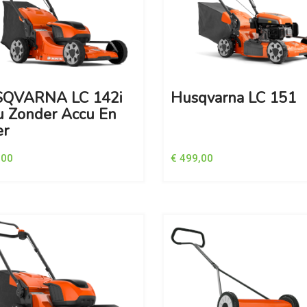
QVARNA LC 142i
Husqvarna LC 151
u Zonder Accu En
er
,00
€ 499,00