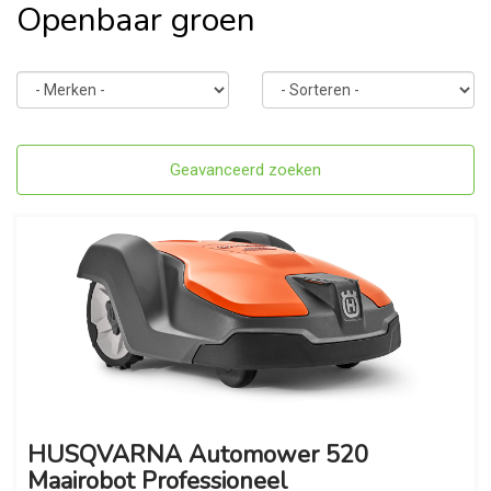
Openbaar groen
Toggle
Geavanceerd zoeken
navigation
HUSQVARNA Automower 520
Maairobot Professioneel