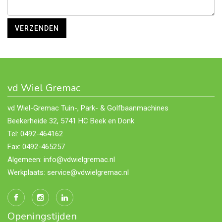
vd Wiel Gremac
vd Wiel-Gremac Tuin-, Park- & Golfbaanmachines
Beekerheide 32, 5741 HC Beek en Donk
Tel: 0492-464162
Fax: 0492-465257
Algemeen: info@vdwielgremac.nl
Werkplaats: service@vdwielgremac.nl
Openingstijden