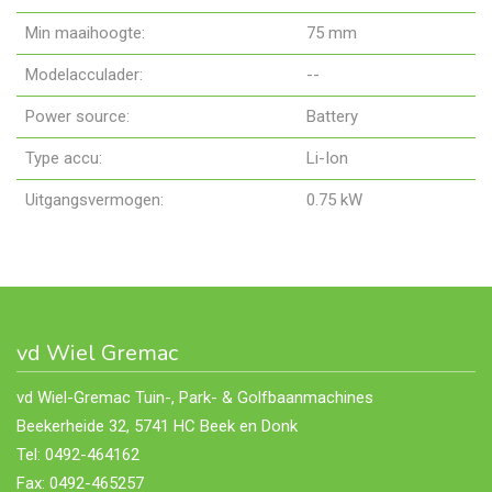
Min maaihoogte:
75 mm
Modelacculader:
--
Power source:
Battery
Type accu:
Li-Ion
Uitgangsvermogen:
0.75 kW
vd Wiel Gremac
vd Wiel-Gremac Tuin-, Park- & Golfbaanmachines
Beekerheide 32, 5741 HC Beek en Donk
Tel: 0492-464162
Fax: 0492-465257