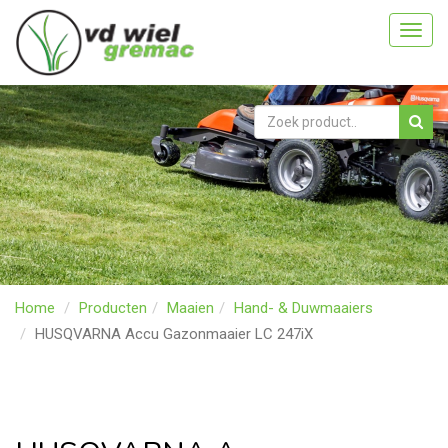
Toggl
navig
Home
Producten
Maaien
Hand- & Duwmaaiers
HUSQVARNA Accu Gazonmaaier LC 247iX