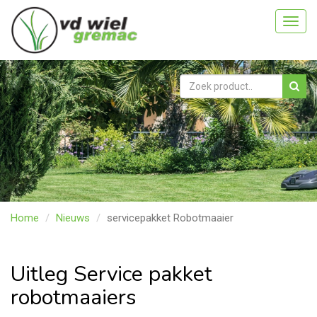
Toggl
navig
Home
Nieuws
servicepakket Robotmaaier
Uitleg Service pakket
robotmaaiers