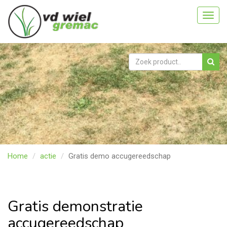
Toggl
navig
Home
actie
Gratis demo accugereedschap
Gratis demonstratie
accugereedschap