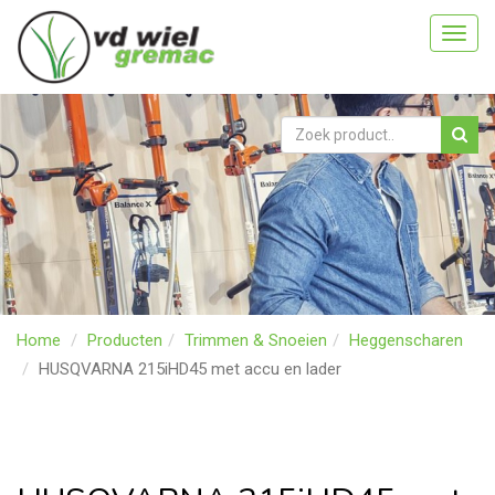
Toggl
navig
Home
Producten
Trimmen & Snoeien
Heggenscharen
HUSQVARNA 215iHD45 met accu en lader