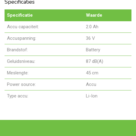
Specificaties
Specificatie
Waarde
Accu capaciteit:
2.0 Ah
Accuspanning:
36 V
Brandstof:
Battery
Geluidsniveau:
87 dB(A)
Meslengte:
45 cm
Power source:
Accu
Type accu:
Li-Ion