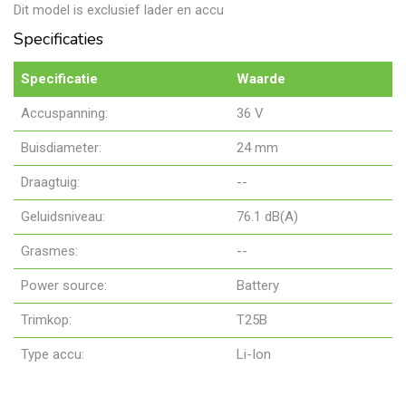
Dit model is exclusief lader en accu
Specificaties
Specificatie
Waarde
Accuspanning:
36 V
Buisdiameter:
24 mm
Draagtuig:
--
Geluidsniveau:
76.1 dB(A)
Grasmes:
--
Power source:
Battery
Trimkop:
T25B
Type accu:
Li-Ion