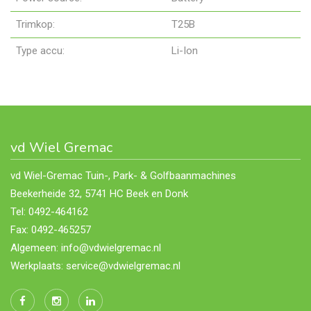
Trimkop:
T25B
Type accu:
Li-Ion
vd Wiel Gremac
vd Wiel-Gremac Tuin-, Park- & Golfbaanmachines
Beekerheide 32, 5741 HC Beek en Donk
Tel: 0492-464162
Fax: 0492-465257
Algemeen: info@vdwielgremac.nl
Werkplaats: service@vdwielgremac.nl