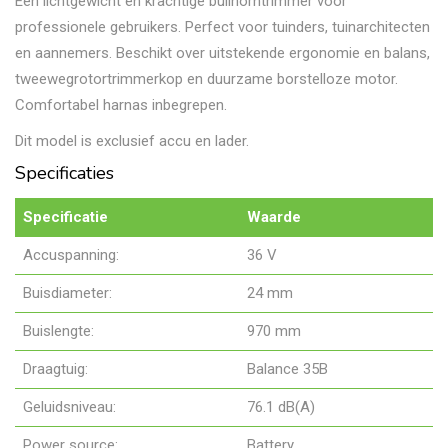
Een lichtgewicht en krachtige bullhorntrimmer voor
professionele gebruikers. Perfect voor tuinders, tuinarchitecten
en aannemers. Beschikt over uitstekende ergonomie en balans,
tweewegrotortrimmerkop en duurzame borstelloze motor.
Comfortabel harnas inbegrepen.
Dit model is exclusief accu en lader.
Specificaties
Specificatie
Waarde
Accuspanning:
36 V
Buisdiameter:
24 mm
Buislengte:
970 mm
Draagtuig:
Balance 35B
Geluidsniveau:
76.1 dB(A)
Power source:
Battery