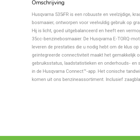
Omschrijving
Husqvarna 535iFR is een robuuste en veelzijdige, kr
bosmaaier, ontworpen voor veelvuldig gebruik op gra
Hij is licht, goed uitgebalanceerd en heeft een vermog
35cc-benzinebosmaaier. De Husqvarna E-TORQ-motor
leveren de prestaties die u nodig hebt om de klus op ti
geïntegreerde connectiviteit maakt het gemakkelijk 
gebruiksstatus, laadstatistieken en onderhouds- en 
in de Husqvarna Connect™-app. Het conische tandwie
komen uit ons benzineassortiment. Inclusief zaagbl