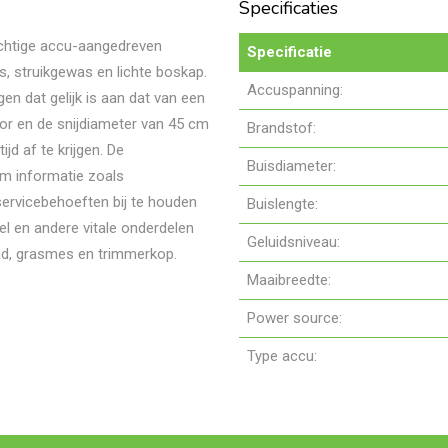
Specificaties
achtige accu-aangedreven
Specificatie
s, struikgewas en lichte boskap.
Accuspanning:
en dat gelijk is aan dat van een
 en de snijdiameter van 45 cm
Brandstof:
jd af te krijgen. De
Buisdiameter:
om informatie zoals
servicebehoeften bij te houden
Buislengte:
l en andere vitale onderdelen
Geluidsniveau:
ad, grasmes en trimmerkop.
Maaibreedte:
Power source:
Type accu: