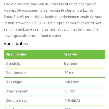
elke veeleisende taak van de consument of de boer aan te
kunnen. De bosmaaier is eenvoudig te starten dankzij de
SmartStart® en intuïtieve bedieningselementen zoals de Auto
Return-stopknop. De 325R is veelzijdig en wordt geleverd met
een trimmerkop en een grasmes, zodat u met één machine
zowel gras als struiken kunt maaien.
Specificaties
Specificatie
Waarde
Brandstof:
Benzine
Buisdiameter:
24 mm
Buislengte:
1483 mm
Draaimoment:
1.1 Nm
Geluidsniveau:
110 dB(A)