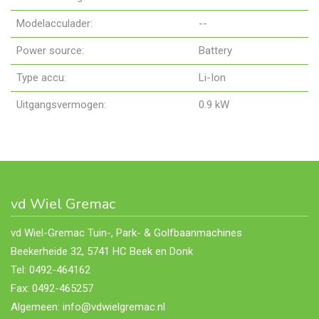
Modelacculader:
--
Power source:
Battery
Type accu:
Li-Ion
Uitgangsvermogen:
0.9 kW
vd Wiel Gremac
vd Wiel-Gremac Tuin-, Park- & Golfbaanmachines
Beekerheide 32, 5741 HC Beek en Donk
Tel: 0492-464162
Fax: 0492-465257
Algemeen: info@vdwielgremac.nl