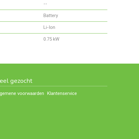
--
Battery
Li-Ion
0.75 kW
eel gezocht
lgemene voorwaarden
Klantenservice