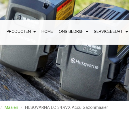
PRODUCTEN
HOME
ONS BEDRIJF
SERVICEBEURT
Maaien
HUSQVARNA LC 347iVX Accu Gazonmaaier